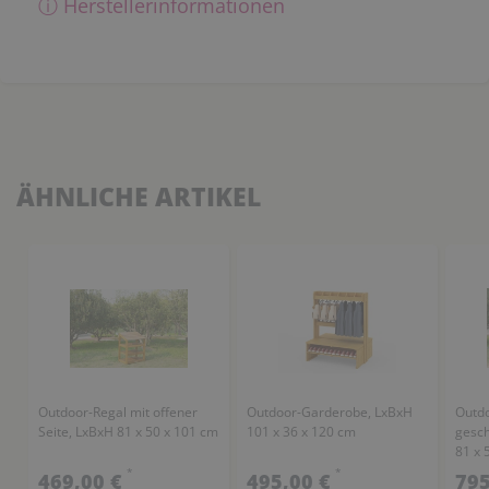
ⓘ Herstellerinformationen
ÄHNLICHE ARTIKEL
Outdoor-Regal mit offener
Outdoor-Garderobe, LxBxH
Outdo
Seite, LxBxH 81 x 50 x 101 cm
101 x 36 x 120 cm
gesch
81 x 
*
*
469,00 €
495,00 €
795