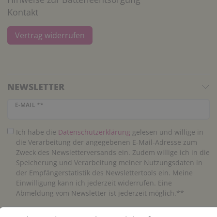
Kontakt
Vertrag widerrufen
NEWSLETTER
Newsletter Honig
E-MAIL **
Ich habe die
Daten­schutz­erklärung
gelesen und willige in
die Verarbeitung der angegebenen E-Mail-Adresse zum
Zweck des Newsletterversands ein. Zudem willige ich in die
Speicherung und Verarbeitung meiner Nutzungsdaten in
der Empfängerstatistik des Newslettertools ein. Meine
Einwilligung kann ich jederzeit widerrufen. Eine
Abmeldung vom Newsletter ist jederzeit möglich.**