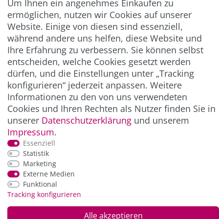
Um Ihnen ein angenehmes Einkaufen zu
Abonnieren
ermöglichen, nutzen wir Cookies auf unserer
** Hierbei handelt es sich um ein Pflichtfeld.
Website. Einige von diesen sind essenziell,
während andere uns helfen, diese Website und
Ihre Erfahrung zu verbessern. Sie können selbst
ZAHLUNG & VERSAND
entscheiden, welche Cookies gesetzt werden
dürfen, und die Einstellungen unter „Tracking
konfigurieren“ jederzeit anpassen. Weitere
Informationen zu den von uns verwendeten
Cookies und Ihren Rechten als Nutzer finden Sie in
unserer
Daten­schutz­erklärung
und unserem
Impressum
.
Essenziell
Statistik
*Alle Preise inkl. der gesetzl. MwSt. zzgl.
Service-
Marketing
und Versandkosten
Externe Medien
Funktional
Tracking konfigurieren
© Copyright 2026 Alle Rechte vorbehalten. |
webshop by
Alle akzeptieren