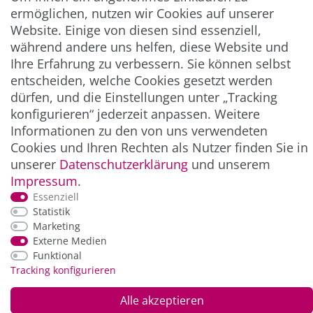
ermöglichen, nutzen wir Cookies auf unserer
Abonnieren
Website. Einige von diesen sind essenziell,
** Hierbei handelt es sich um ein Pflichtfeld.
während andere uns helfen, diese Website und
Ihre Erfahrung zu verbessern. Sie können selbst
entscheiden, welche Cookies gesetzt werden
ZAHLUNG & VERSAND
dürfen, und die Einstellungen unter „Tracking
konfigurieren“ jederzeit anpassen. Weitere
Informationen zu den von uns verwendeten
Cookies und Ihren Rechten als Nutzer finden Sie in
unserer
Daten­schutz­erklärung
und unserem
Impressum
.
Essenziell
Statistik
Marketing
*Alle Preise inkl. der gesetzl. MwSt. zzgl.
Service-
Externe Medien
und Versandkosten
Funktional
Tracking konfigurieren
© Copyright 2026 Alle Rechte vorbehalten. |
webshop by
Alle akzeptieren