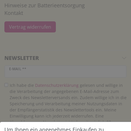
Hinweise zur Batterieentsorgung
Kontakt
Vertrag widerrufen
NEWSLETTER
Newsletter Honig
E-MAIL **
Ich habe die
Daten­schutz­erklärung
gelesen und willige in
die Verarbeitung der angegebenen E-Mail-Adresse zum
Zweck des Newsletterversands ein. Zudem willige ich in die
Speicherung und Verarbeitung meiner Nutzungsdaten in
der Empfängerstatistik des Newslettertools ein. Meine
Einwilligung kann ich jederzeit widerrufen. Eine
Abmeldung vom Newsletter ist jederzeit möglich.**
Um Ihnen ein angenehmes Einkaufen zu