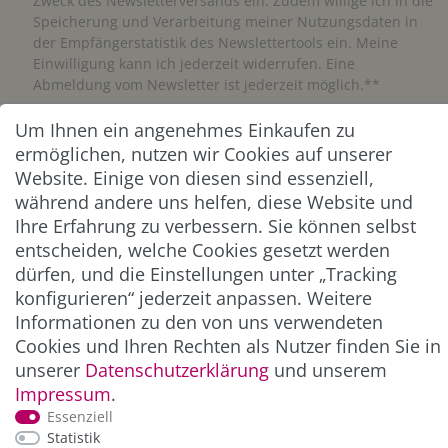
Zweck des Newsletterversands ein. Zudem willige ich in die
Speicherung und Verarbeitung meiner Nutzungsdaten in
der Empfängerstatistik des Newslettertools ein. Meine
Einwilligung kann ich jederzeit widerrufen. Eine
Abmeldung vom Newsletter ist jederzeit möglich.**
Um Ihnen ein angenehmes Einkaufen zu
Abonnieren
ermöglichen, nutzen wir Cookies auf unserer
Website. Einige von diesen sind essenziell,
** Hierbei handelt es sich um ein Pflichtfeld.
während andere uns helfen, diese Website und
Ihre Erfahrung zu verbessern. Sie können selbst
ZAHLUNG & VERSAND
entscheiden, welche Cookies gesetzt werden
dürfen, und die Einstellungen unter „Tracking
konfigurieren“ jederzeit anpassen. Weitere
Informationen zu den von uns verwendeten
Cookies und Ihren Rechten als Nutzer finden Sie in
unserer
Daten­schutz­erklärung
und unserem
Impressum
.
Essenziell
Statistik