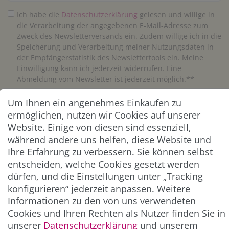
Ich habe die
Daten­schutz­erklärung
gelesen und willige in
die Verarbeitung der angegebenen E-Mail-Adresse zum
Zweck des Newsletterversands ein. Zudem willige ich in die
Speicherung und Verarbeitung meiner Nutzungsdaten in
der Empfängerstatistik des Newslettertools ein. Meine
Einwilligung kann ich jederzeit widerrufen. Eine
Abmeldung vom Newsletter ist jederzeit möglich.**
Um Ihnen ein angenehmes Einkaufen zu
Abonnieren
ermöglichen, nutzen wir Cookies auf unserer
** Hierbei handelt es sich um ein Pflichtfeld.
Website. Einige von diesen sind essenziell,
während andere uns helfen, diese Website und
Ihre Erfahrung zu verbessern. Sie können selbst
ZAHLUNG & VERSAND
entscheiden, welche Cookies gesetzt werden
dürfen, und die Einstellungen unter „Tracking
konfigurieren“ jederzeit anpassen. Weitere
Informationen zu den von uns verwendeten
Cookies und Ihren Rechten als Nutzer finden Sie in
unserer
Daten­schutz­erklärung
und unserem