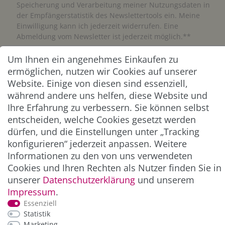
Speicherung und Verarbeitung meiner Nutzungsdaten in
der Empfängerstatistik des Newslettertools ein. Meine
Einwilligung kann ich jederzeit widerrufen. Eine
Abmeldung vom Newsletter ist jederzeit möglich.**
Um Ihnen ein angenehmes Einkaufen zu
Abonnieren
ermöglichen, nutzen wir Cookies auf unserer
Website. Einige von diesen sind essenziell,
** Hierbei handelt es sich um ein Pflichtfeld.
während andere uns helfen, diese Website und
Ihre Erfahrung zu verbessern. Sie können selbst
ZAHLUNG & VERSAND
entscheiden, welche Cookies gesetzt werden
dürfen, und die Einstellungen unter „Tracking
konfigurieren“ jederzeit anpassen. Weitere
Informationen zu den von uns verwendeten
Cookies und Ihren Rechten als Nutzer finden Sie in
unserer
Daten­schutz­erklärung
und unserem
Impressum
.
Essenziell
Statistik
Marketing
*Alle Preise inkl. der gesetzl. MwSt. zzgl.
Service-