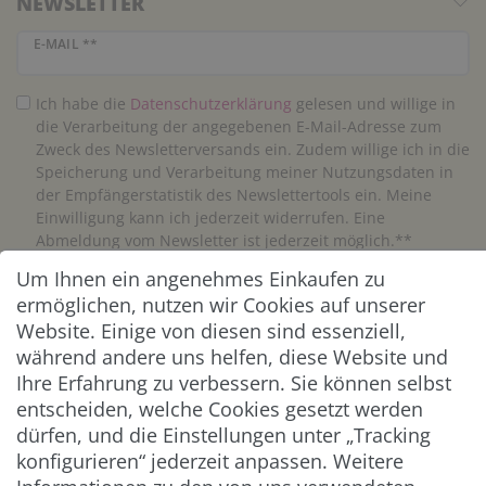
NEWSLETTER
Newsletter Honig
E-MAIL **
Ich habe die
Daten­schutz­erklärung
gelesen und willige in
die Verarbeitung der angegebenen E-Mail-Adresse zum
Zweck des Newsletterversands ein. Zudem willige ich in die
Speicherung und Verarbeitung meiner Nutzungsdaten in
der Empfängerstatistik des Newslettertools ein. Meine
Einwilligung kann ich jederzeit widerrufen. Eine
Abmeldung vom Newsletter ist jederzeit möglich.**
Um Ihnen ein angenehmes Einkaufen zu
Abonnieren
ermöglichen, nutzen wir Cookies auf unserer
Website. Einige von diesen sind essenziell,
** Hierbei handelt es sich um ein Pflichtfeld.
während andere uns helfen, diese Website und
Ihre Erfahrung zu verbessern. Sie können selbst
entscheiden, welche Cookies gesetzt werden
ZAHLUNG & VERSAND
dürfen, und die Einstellungen unter „Tracking
konfigurieren“ jederzeit anpassen. Weitere