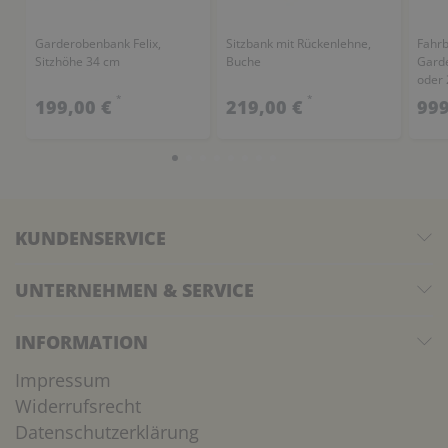
Garderobenbank Felix,
Sitzbank mit Rückenlehne,
Fahr
Sitzhöhe 34 cm
Buche
Gard
oder 
*
*
199,00 €
219,00 €
999
KUNDENSERVICE
UNTERNEHMEN & SERVICE
INFORMATION
Impressum
Widerrufsrecht
Datenschutzerklärung