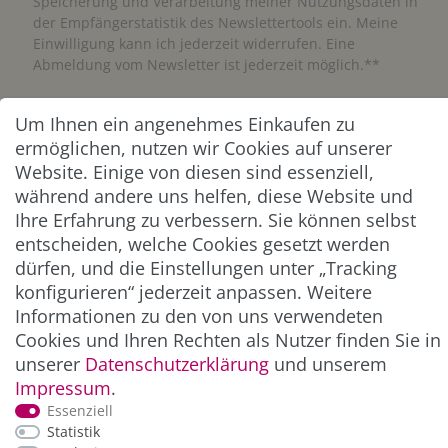
Speicherung und Verarbeitung meiner Nutzungsdaten in
der Empfängerstatistik des Newslettertools ein. Meine
Einwilligung kann ich jederzeit widerrufen. Eine
Abmeldung vom Newsletter ist jederzeit möglich.**
Abonnieren
Um Ihnen ein angenehmes Einkaufen zu
ermöglichen, nutzen wir Cookies auf unserer
** Hierbei handelt es sich um ein Pflichtfeld.
Website. Einige von diesen sind essenziell,
während andere uns helfen, diese Website und
Ihre Erfahrung zu verbessern. Sie können selbst
ZAHLUNG & VERSAND
entscheiden, welche Cookies gesetzt werden
dürfen, und die Einstellungen unter „Tracking
konfigurieren“ jederzeit anpassen. Weitere
Informationen zu den von uns verwendeten
Cookies und Ihren Rechten als Nutzer finden Sie in
unserer
Daten­schutz­erklärung
und unserem
Impressum
.
Essenziell
Statistik
*Alle Preise inkl. der gesetzl. MwSt. zzgl.
Service-