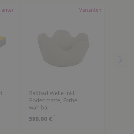
ianten
Varianten
d,
Ballbad Welle inkl.
Großes
Bodenmatte, Farbe
wählbar
*
599,00 €
659,00