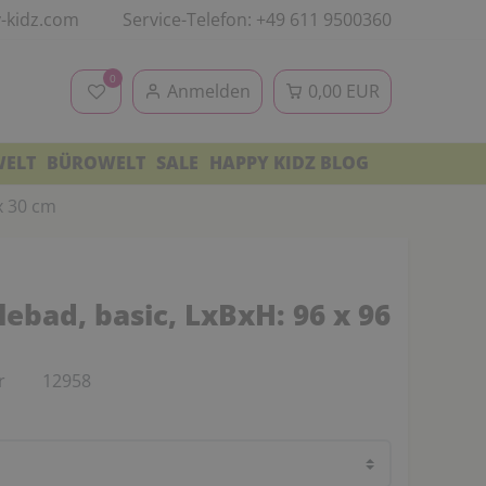
-kidz.com
Service-Telefon: +49 611 9500360
0
Anmelden
0,00 EUR
WELT
BÜROWELT
SALE
HAPPY KIDZ BLOG
 x 30 cm
lebad, basic, LxBxH: 96 x 96
r
12958