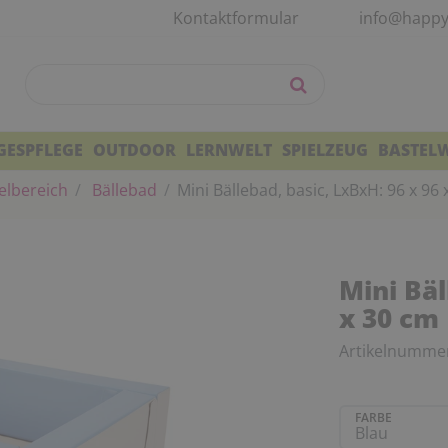
Kontaktformular
info@happy
GESPFLEGE
OUTDOOR
LERNWELT
SPIELZEUG
BASTEL
elbereich
Bällebad
Mini Bällebad, basic, LxBxH: 96 x 96
Mini Bäl
x 30 cm
Artikelnumme
FARBE