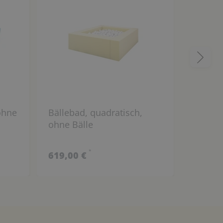
ohne
Bällebad, quadratisch,
Ballbad
ohne Bälle
Bodenm
wählba
*
619,00 €
599,00