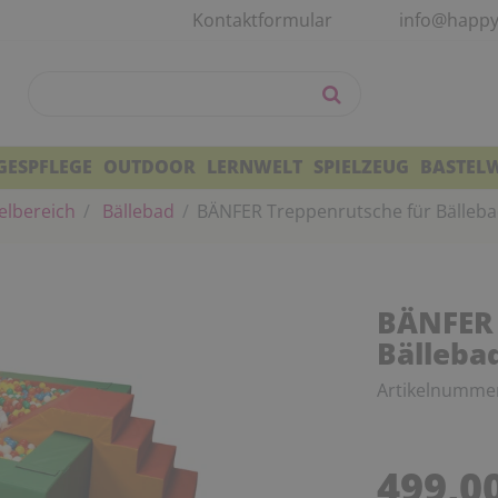
Kontaktformular
info@happy
GESPFLEGE
OUTDOOR
LERNWELT
SPIELZEUG
BASTEL
elbereich
Bällebad
BÄNFER Treppenrutsche für Bälleb
BÄNFER 
Bälleba
Artikelnumme
499,0