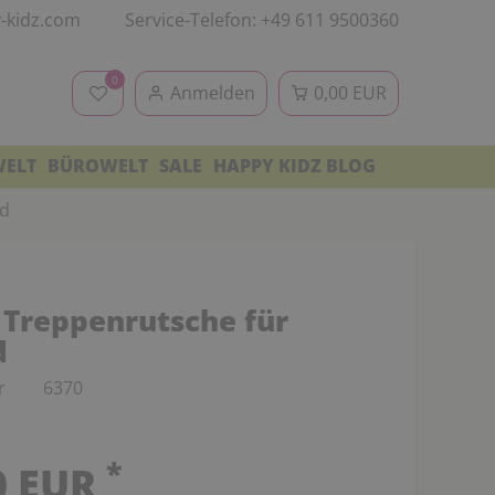
-kidz.com
Service-Telefon: +49 611 9500360
0
Anmelden
0,00 EUR
WELT
BÜROWELT
SALE
HAPPY KIDZ BLOG
ad
Treppenrutsche für
d
r
6370
*
0 EUR