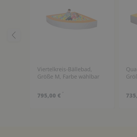
Viertelkreis-Bällebad,
Quad
Größe M, Farbe wählbar
Grö
*
795,00 €
735