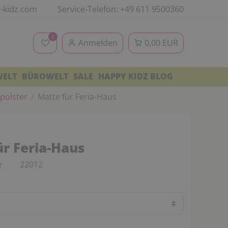
-kidz.com
Service-Telefon: +49 611 9500360
0
Anmelden
0,00 EUR
WELT
BÜROWELT
SALE
HAPPY KIDZ BLOG
polster
Matte für Feria-Haus
ür Feria-Haus
r
22012