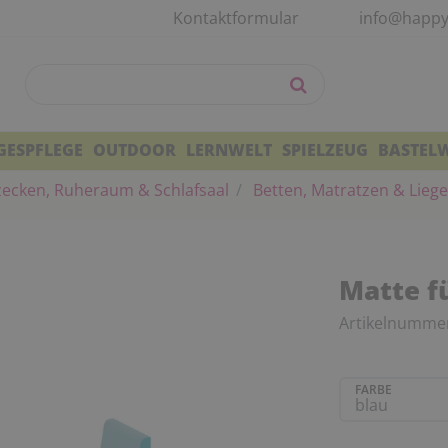
Kontaktformular
info@happy
GESPFLEGE
OUTDOOR
LERNWELT
SPIELZEUG
BASTEL
zecken, Ruheraum & Schlafsaal
Betten, Matratzen & Liege
Matte f
Artikelnumme
FARBE