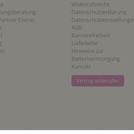
ge
Widerrufsrecht
htungsberatung
Datenschutzerklärung
artner Elviras
Datenschutzeinstellunge
t
AGB
d
Barrierefreiheit
g
Lieferkette
en
Hinweise zur
Batterieentsorgung
Kontakt
Vertrag widerrufen