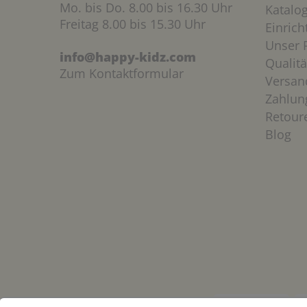
Mo. bis Do. 8.00 bis 16.30 Uhr
Katalo
Freitag 8.00 bis 15.30 Uhr
Einric
Unser P
info@happy-kidz.com
Qualitä
Zum Kontaktformular
Versan
Zahlun
Retour
Blog