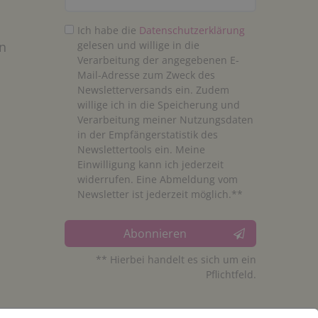
Ich habe die
Daten­schutz­erklärung
n
gelesen und willige in die
Verarbeitung der angegebenen E-
Mail-Adresse zum Zweck des
Newsletterversands ein. Zudem
willige ich in die Speicherung und
Verarbeitung meiner Nutzungsdaten
in der Empfängerstatistik des
Newslettertools ein. Meine
Einwilligung kann ich jederzeit
widerrufen. Eine Abmeldung vom
Newsletter ist jederzeit möglich.**
Abonnieren
** Hierbei handelt es sich um ein
Pflichtfeld.