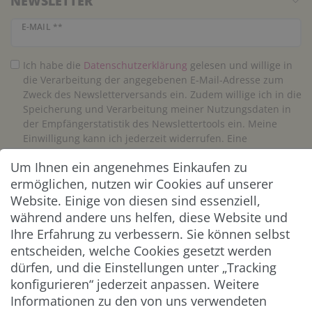
NEWSLETTER
Newsletter Honig
E-MAIL **
Ich habe die
Daten­schutz­erklärung
gelesen und willige in
die Verarbeitung der angegebenen E-Mail-Adresse zum
Zweck des Newsletterversands ein. Zudem willige ich in die
Speicherung und Verarbeitung meiner Nutzungsdaten in
der Empfängerstatistik des Newslettertools ein. Meine
Einwilligung kann ich jederzeit widerrufen. Eine
Abmeldung vom Newsletter ist jederzeit möglich.**
Um Ihnen ein angenehmes Einkaufen zu
ermöglichen, nutzen wir Cookies auf unserer
Abonnieren
Website. Einige von diesen sind essenziell,
während andere uns helfen, diese Website und
** Hierbei handelt es sich um ein Pflichtfeld.
Ihre Erfahrung zu verbessern. Sie können selbst
entscheiden, welche Cookies gesetzt werden
ZAHLUNG & VERSAND
dürfen, und die Einstellungen unter „Tracking
konfigurieren“ jederzeit anpassen. Weitere
Informationen zu den von uns verwendeten