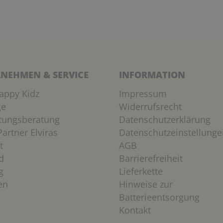
NEHMEN & SERVICE
INFORMATION
appy Kidz
Impressum
ge
Widerrufsrecht
htungsberatung
Datenschutzerklärung
artner Elviras
Datenschutzeinstellunge
t
AGB
d
Barrierefreiheit
g
Lieferkette
en
Hinweise zur
Batterieentsorgung
Kontakt