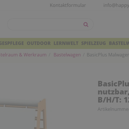
Kontaktformular
info@happy
GESPFLEGE
OUTDOOR
LERNWELT
SPIELZEUG
BASTEL
telraum & Werkraum
Bastelwagen
BasicPlus Malwagen 
BasicPl
nutzbar,
B/H/T: 1
Artikelnumme