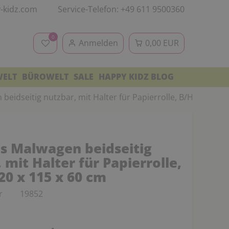
-kidz.com
Service-Telefon: +49 611 9500360
0
Anmelden
0,00 EUR
WELT
BÜROWELT
SALE
HAPPY KIDZ BLOG
beidseitig nutzbar, mit Halter für Papierrolle, B/H/T: 120 x
us Malwagen beidseitig
 mit Halter für Papierrolle,
20 x 115 x 60 cm
r
19852