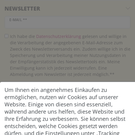
NEWSLETTER
Newsletter Honig
E-MAIL **
Ich habe die
Daten­schutz­erklärung
gelesen und willige in
die Verarbeitung der angegebenen E-Mail-Adresse zum
Zweck des Newsletterversands ein. Zudem willige ich in die
Speicherung und Verarbeitung meiner Nutzungsdaten in
der Empfängerstatistik des Newslettertools ein. Meine
Einwilligung kann ich jederzeit widerrufen. Eine
Abmeldung vom Newsletter ist jederzeit möglich.**
Um Ihnen ein angenehmes Einkaufen zu
Abonnieren
ermöglichen, nutzen wir Cookies auf unserer
** Hierbei handelt es sich um ein Pflichtfeld.
Website. Einige von diesen sind essenziell,
während andere uns helfen, diese Website und
Ihre Erfahrung zu verbessern. Sie können selbst
ZAHLUNG & VERSAND
entscheiden, welche Cookies gesetzt werden
dürfen, und die Einstellungen unter „Tracking