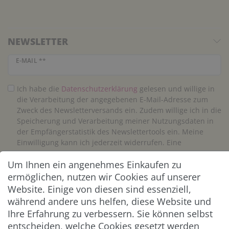
NEWSLETTER
Newsletter Honig
E-MAIL **
Ich habe die
Daten­schutz­erklärung
gelesen und willige in
die Verarbeitung der angegebenen E-Mail-Adresse zum
Zweck des Newsletterversands ein. Zudem willige ich in die
Speicherung und Verarbeitung meiner Nutzungsdaten in
der Empfängerstatistik des Newslettertools ein. Meine
Einwilligung kann ich jederzeit widerrufen. Eine
Abmeldung vom Newsletter ist jederzeit möglich.**
Um Ihnen ein angenehmes Einkaufen zu
ermöglichen, nutzen wir Cookies auf unserer
Abonnieren
Website. Einige von diesen sind essenziell,
** Hierbei handelt es sich um ein Pflichtfeld.
während andere uns helfen, diese Website und
Ihre Erfahrung zu verbessern. Sie können selbst
entscheiden, welche Cookies gesetzt werden