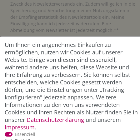
Zweck des Newsletterversands ein. Zudem willige ich in die
Speicherung und Verarbeitung meiner Nutzungsdaten in
der Empfängerstatistik des Newslettertools ein. Meine
Einwilligung kann ich jederzeit widerrufen. Eine
Abmeldung vom Newsletter ist jederzeit möglich.**
Um Ihnen ein angenehmes Einkaufen zu
Abonnieren
ermöglichen, nutzen wir Cookies auf unserer
** Hierbei handelt es sich um ein Pflichtfeld.
Website. Einige von diesen sind essenziell,
während andere uns helfen, diese Website und
Ihre Erfahrung zu verbessern. Sie können selbst
ZAHLUNG & VERSAND
entscheiden, welche Cookies gesetzt werden
dürfen, und die Einstellungen unter „Tracking
konfigurieren“ jederzeit anpassen. Weitere
Informationen zu den von uns verwendeten
Cookies und Ihren Rechten als Nutzer finden Sie in
unserer
Daten­schutz­erklärung
und unserem
Impressum
.
Essenziell