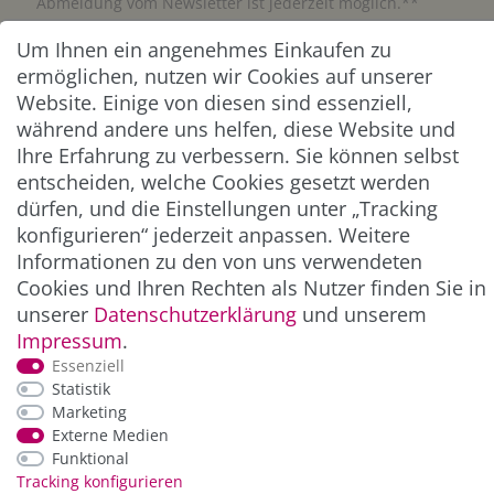
Abmeldung vom Newsletter ist jederzeit möglich.**
Um Ihnen ein angenehmes Einkaufen zu
Abonnieren
ermöglichen, nutzen wir Cookies auf unserer
Website. Einige von diesen sind essenziell,
** Hierbei handelt es sich um ein Pflichtfeld.
während andere uns helfen, diese Website und
Ihre Erfahrung zu verbessern. Sie können selbst
entscheiden, welche Cookies gesetzt werden
ZAHLUNG & VERSAND
dürfen, und die Einstellungen unter „Tracking
konfigurieren“ jederzeit anpassen. Weitere
Informationen zu den von uns verwendeten
Cookies und Ihren Rechten als Nutzer finden Sie in
unserer
Daten­schutz­erklärung
und unserem
Impressum
.
Essenziell
Statistik
Marketing
*Alle Preise inkl. der gesetzl. MwSt. zzgl.
Service-
Externe Medien
und Versandkosten
Funktional
Tracking konfigurieren