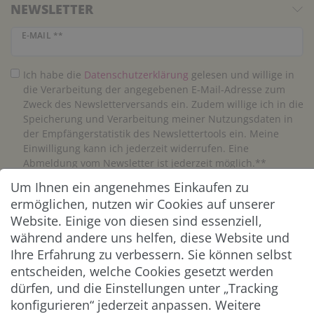
NEWSLETTER
Newsletter Honig
E-MAIL **
Ich habe die
Daten­schutz­erklärung
gelesen und willige in
die Verarbeitung der angegebenen E-Mail-Adresse zum
Zweck des Newsletterversands ein. Zudem willige ich in die
Speicherung und Verarbeitung meiner Nutzungsdaten in
der Empfängerstatistik des Newslettertools ein. Meine
Einwilligung kann ich jederzeit widerrufen. Eine
Abmeldung vom Newsletter ist jederzeit möglich.**
Um Ihnen ein angenehmes Einkaufen zu
Abonnieren
ermöglichen, nutzen wir Cookies auf unserer
Website. Einige von diesen sind essenziell,
** Hierbei handelt es sich um ein Pflichtfeld.
während andere uns helfen, diese Website und
Ihre Erfahrung zu verbessern. Sie können selbst
entscheiden, welche Cookies gesetzt werden
ZAHLUNG & VERSAND
dürfen, und die Einstellungen unter „Tracking
konfigurieren“ jederzeit anpassen. Weitere