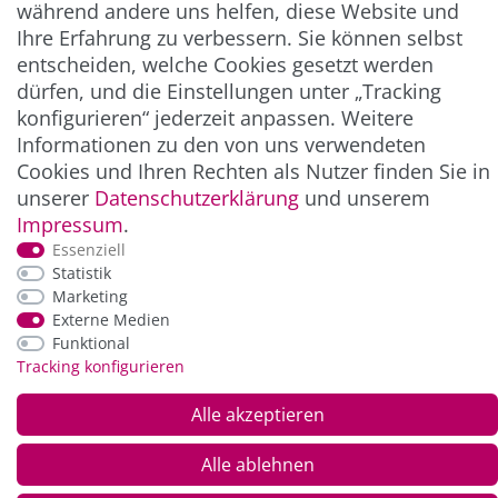
während andere uns helfen, diese Website und
Ihre Erfahrung zu verbessern. Sie können selbst
ZAHLUNG & VERSAND
entscheiden, welche Cookies gesetzt werden
dürfen, und die Einstellungen unter „Tracking
konfigurieren“ jederzeit anpassen. Weitere
Informationen zu den von uns verwendeten
Cookies und Ihren Rechten als Nutzer finden Sie in
unserer
Daten­schutz­erklärung
und unserem
Impressum
.
Essenziell
Statistik
*Alle Preise inkl. der gesetzl. MwSt. zzgl.
Service-
Marketing
und Versandkosten
Externe Medien
Funktional
Tracking konfigurieren
© Copyright 2026 Alle Rechte vorbehalten. |
webshop by
Alle akzeptieren
Alle ablehnen