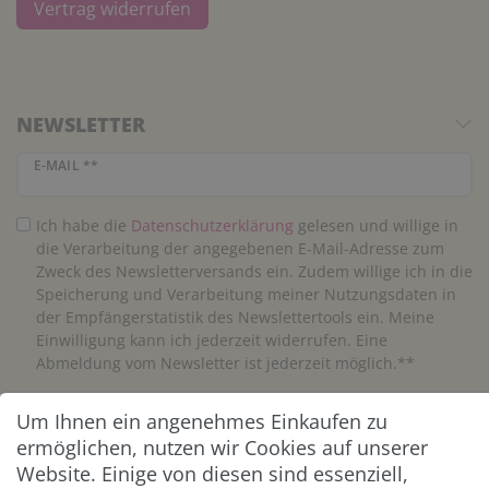
Vertrag widerrufen
NEWSLETTER
Newsletter Honig
E-MAIL **
Ich habe die
Daten­schutz­erklärung
gelesen und willige in
die Verarbeitung der angegebenen E-Mail-Adresse zum
Zweck des Newsletterversands ein. Zudem willige ich in die
Speicherung und Verarbeitung meiner Nutzungsdaten in
der Empfängerstatistik des Newslettertools ein. Meine
Einwilligung kann ich jederzeit widerrufen. Eine
Abmeldung vom Newsletter ist jederzeit möglich.**
Um Ihnen ein angenehmes Einkaufen zu
Abonnieren
ermöglichen, nutzen wir Cookies auf unserer
** Hierbei handelt es sich um ein Pflichtfeld.
Website. Einige von diesen sind essenziell,