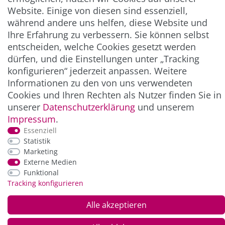
Website. Einige von diesen sind essenziell,
** Hierbei handelt es sich um ein Pflichtfeld.
während andere uns helfen, diese Website und
Ihre Erfahrung zu verbessern. Sie können selbst
entscheiden, welche Cookies gesetzt werden
ZAHLUNG & VERSAND
dürfen, und die Einstellungen unter „Tracking
konfigurieren“ jederzeit anpassen. Weitere
Informationen zu den von uns verwendeten
Cookies und Ihren Rechten als Nutzer finden Sie in
unserer
Daten­schutz­erklärung
und unserem
Impressum
.
Essenziell
Statistik
Marketing
*Alle Preise inkl. der gesetzl. MwSt. zzgl.
Service-
Externe Medien
und Versandkosten
Funktional
Tracking konfigurieren
© Copyright 2026 Alle Rechte vorbehalten. |
webshop by
Alle akzeptieren