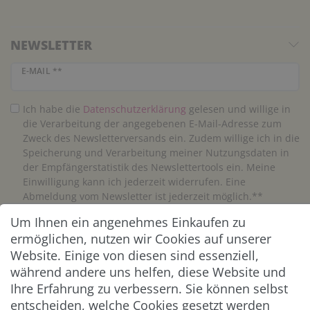
NEWSLETTER
Newsletter Honig
E-MAIL **
Ich habe die
Daten­schutz­erklärung
gelesen und willige in
die Verarbeitung der angegebenen E-Mail-Adresse zum
Zweck des Newsletterversands ein. Zudem willige ich in die
Speicherung und Verarbeitung meiner Nutzungsdaten in
der Empfängerstatistik des Newslettertools ein. Meine
Einwilligung kann ich jederzeit widerrufen. Eine
Abmeldung vom Newsletter ist jederzeit möglich.**
Um Ihnen ein angenehmes Einkaufen zu
Abonnieren
ermöglichen, nutzen wir Cookies auf unserer
Website. Einige von diesen sind essenziell,
** Hierbei handelt es sich um ein Pflichtfeld.
während andere uns helfen, diese Website und
Ihre Erfahrung zu verbessern. Sie können selbst
entscheiden, welche Cookies gesetzt werden
ZAHLUNG & VERSAND