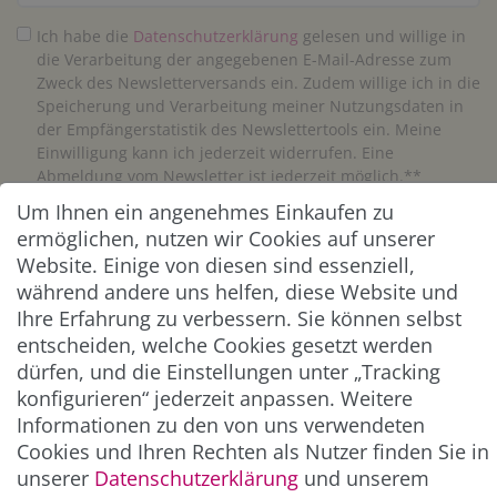
Ich habe die
Daten­schutz­erklärung
gelesen und willige in
die Verarbeitung der angegebenen E-Mail-Adresse zum
Zweck des Newsletterversands ein. Zudem willige ich in die
Speicherung und Verarbeitung meiner Nutzungsdaten in
der Empfängerstatistik des Newslettertools ein. Meine
Einwilligung kann ich jederzeit widerrufen. Eine
Abmeldung vom Newsletter ist jederzeit möglich.**
Um Ihnen ein angenehmes Einkaufen zu
Abonnieren
ermöglichen, nutzen wir Cookies auf unserer
Website. Einige von diesen sind essenziell,
** Hierbei handelt es sich um ein Pflichtfeld.
während andere uns helfen, diese Website und
Ihre Erfahrung zu verbessern. Sie können selbst
entscheiden, welche Cookies gesetzt werden
ZAHLUNG & VERSAND
dürfen, und die Einstellungen unter „Tracking
konfigurieren“ jederzeit anpassen. Weitere
Informationen zu den von uns verwendeten
Cookies und Ihren Rechten als Nutzer finden Sie in
unserer
Daten­schutz­erklärung
und unserem