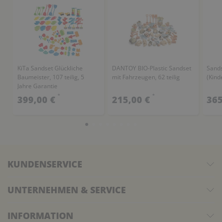
KiTa Sandset Glückliche
DANTOY BIO-Plastic Sandset
Sands
Baumeister, 107 teilig, 5
mit Fahrzeugen, 62 teilig
(Kind
Jahre Garantie
*
*
399,00 €
215,00 €
365
KUNDENSERVICE
UNTERNEHMEN & SERVICE
INFORMATION