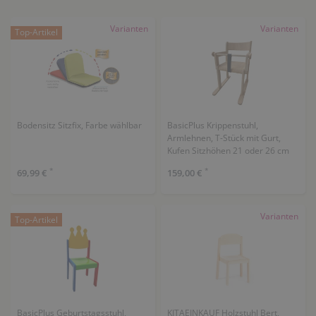
Varianten
Varianten
Top-Artikel
Bodensitz Sitzfix, Farbe wählbar
BasicPlus Krippenstuhl,
Armlehnen, T-Stück mit Gurt,
Kufen Sitzhöhen 21 oder 26 cm
*
*
69,99 €
159,00 €
Varianten
Top-Artikel
BasicPlus Geburtstagsstuhl,
KITAEINKAUF Holzstuhl Bert,