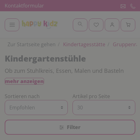
Kontaktformular
Zur Startseite gehen
Kindertagesstätte
Gruppenr
Kindergartenstühle
Ob zum Stuhlkreis, Essen, Malen und Basteln
oder zum Spiele spielen, Kindergartenstühle sind
mehr anzeigen
nur eines der vielen Möbel, die in der
Kindertagesstätte zur Grundausstattung gehören.
Sortieren nach
Artikel pro Seite
Hier finden Sie robuste Kindergartenstühle in
verschiedenen Ausführungen und Farben.
Filter