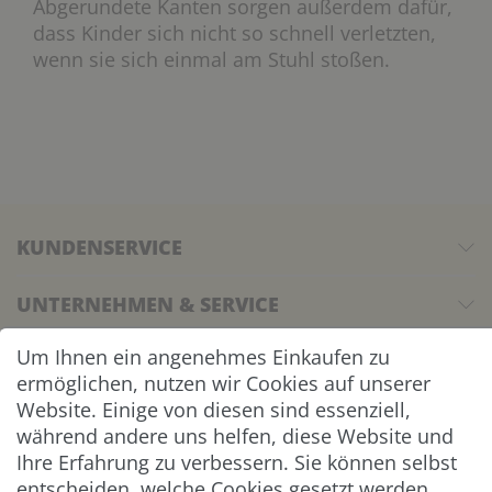
Abgerundete Kanten sorgen außerdem dafür,
dass Kinder sich nicht so schnell verletzten,
wenn sie sich einmal am Stuhl stoßen.
KUNDENSERVICE
UNTERNEHMEN & SERVICE
Um Ihnen ein angenehmes Einkaufen zu
INFORMATION
ermöglichen, nutzen wir Cookies auf unserer
Website. Einige von diesen sind essenziell,
NEWSLETTER
während andere uns helfen, diese Website und
Ihre Erfahrung zu verbessern. Sie können selbst
ZAHLUNG & VERSAND
entscheiden, welche Cookies gesetzt werden