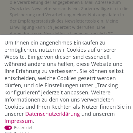
die Verarbeitung der angegebenen E-Mail-Adresse zum
Zweck des Newsletterversands ein. Zudem willige ich in die
Speicherung und Verarbeitung meiner Nutzungsdaten in
der Empfängerstatistik des Newslettertools ein. Meine
Einwilligung kann ich jederzeit widerrufen. Eine
Abmeldung vom Newsletter ist jederzeit möglich.**
Um Ihnen ein angenehmes Einkaufen zu
ermöglichen, nutzen wir Cookies auf unserer
Abonnieren
Website. Einige von diesen sind essenziell,
** Hierbei handelt es sich um ein Pflichtfeld.
während andere uns helfen, diese Website und
Ihre Erfahrung zu verbessern. Sie können selbst
entscheiden, welche Cookies gesetzt werden
ZAHLUNG & VERSAND
dürfen, und die Einstellungen unter „Tracking
konfigurieren“ jederzeit anpassen. Weitere
Informationen zu den von uns verwendeten
Cookies und Ihren Rechten als Nutzer finden Sie in
unserer
Daten­schutz­erklärung
und unserem
Impressum
.
Essenziell