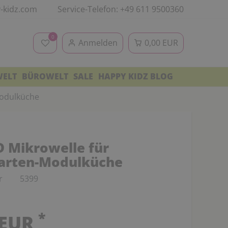
-kidz.com
Service-Telefon: +49 611 9500360
0
Anmelden
0,00 EUR
WELT
BÜROWELT
SALE
HAPPY KIDZ BLOG
Modulküche
 Mikrowelle für
arten-Modulküche
r
5399
*
 EUR