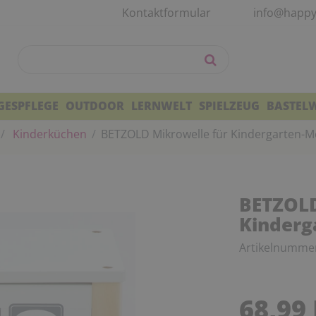
Kontaktformular
info@happy
GESPFLEGE
OUTDOOR
LERNWELT
SPIELZEUG
BASTEL
Kinderküchen
BETZOLD Mikrowelle für Kindergarten-
BETZOLD
Kinderg
Artikelnumme
68,99