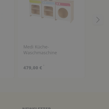
Medi Küche-
Mini K
Waschmaschine
Jahren
*
479,00 €
599,00