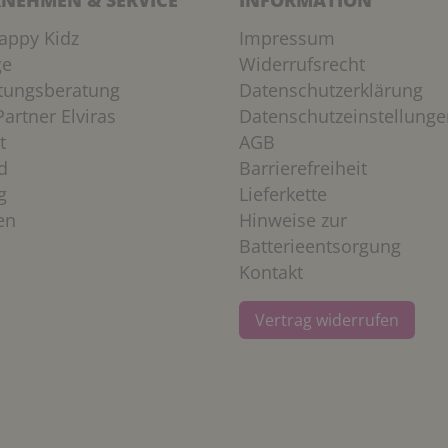
NEHMEN & SERVICE
INFORMATION
appy Kidz
Impressum
ge
Widerrufsrecht
htungsberatung
Datenschutzerklärung
artner Elviras
Datenschutzeinstellunge
t
AGB
d
Barrierefreiheit
g
Lieferkette
en
Hinweise zur
Batterieentsorgung
Kontakt
Vertrag widerrufen