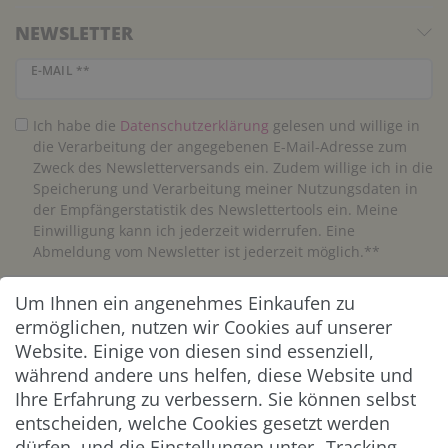
NEWSLETTER
Newsletter Honig
E-MAIL **
Ich habe die
Daten­schutz­erklärung
gelesen und willige in
die Verarbeitung der angegebenen E-Mail-Adresse zum
Zweck des Newsletterversands ein. Zudem willige ich in die
Speicherung und Verarbeitung meiner Nutzungsdaten in
der Empfängerstatistik des Newslettertools ein. Meine
Einwilligung kann ich jederzeit widerrufen. Eine
Abmeldung vom Newsletter ist jederzeit möglich.**
Um Ihnen ein angenehmes Einkaufen zu
Abonnieren
ermöglichen, nutzen wir Cookies auf unserer
** Hierbei handelt es sich um ein Pflichtfeld.
Website. Einige von diesen sind essenziell,
während andere uns helfen, diese Website und
Ihre Erfahrung zu verbessern. Sie können selbst
ZAHLUNG & VERSAND
entscheiden, welche Cookies gesetzt werden
dürfen, und die Einstellungen unter „Tracking