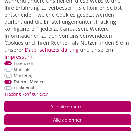
während andere uns helfen, diese Website und
Ihre Erfahrung zu verbessern. Sie können selbst
entscheiden, welche Cookies gesetzt werden
ZAHLUNG & VERSAND
dürfen, und die Einstellungen unter „Tracking
konfigurieren“ jederzeit anpassen. Weitere
Informationen zu den von uns verwendeten
Cookies und Ihren Rechten als Nutzer finden Sie in
unserer
Daten­schutz­erklärung
und unserem
Impressum
.
Essenziell
Statistik
Marketing
*Alle Preise inkl. der gesetzl. MwSt. zzgl.
Service-
Externe Medien
und Versandkosten
Funktional
Tracking konfigurieren
© Copyright 2026 Alle Rechte vorbehalten. |
webshop by
Alle akzeptieren
Alle ablehnen