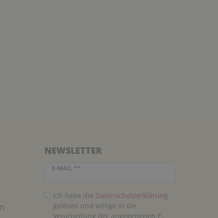
NEWSLETTER
Newsletter Honig
E-MAIL **
Ich habe die
Daten­schutz­erklärung
n
gelesen und willige in die
Verarbeitung der angegebenen E-