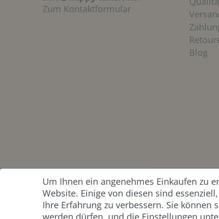
Qualitä
Zum Kontaktformular
Versan
Zahlun
Retour
Blog
Um Ihnen ein angenehmes Einkaufen zu erm
ZAHLUNG &
Website. Einige von diesen sind essenziel
VERSAND
Ihre Erfahrung zu verbessern. Sie können s
werden dürfen, und die Einstellungen unter