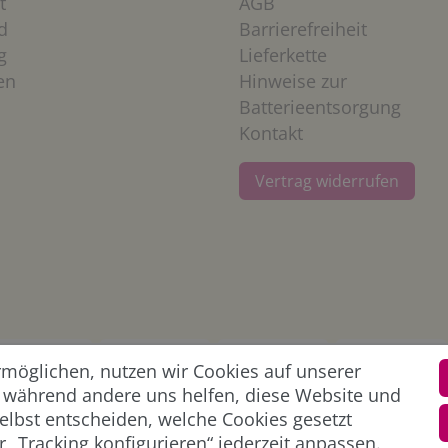
t
AGB
d
Barrierefreiheit
g
Lieferkette
en
Hinweise zur
Batterieentsorgung
Kontakt
Vertrag widerrufen
öglichen, nutzen wir Cookies auf unserer
l, während andere uns helfen, diese Website und
elbst entscheiden, welche Cookies gesetzt
 „Tracking konfigurieren“ jederzeit anpassen.