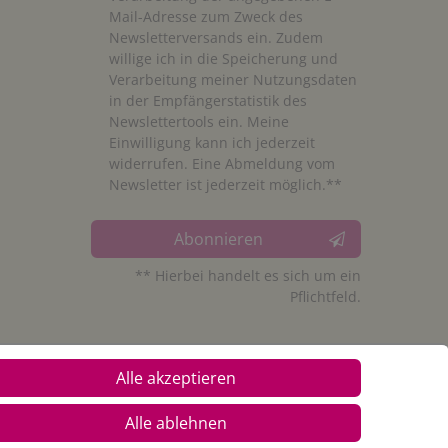
Mail-Adresse zum Zweck des
Newsletterversands ein. Zudem
willige ich in die Speicherung und
Verarbeitung meiner Nutzungsdaten
in der Empfängerstatistik des
Newslettertools ein. Meine
Einwilligung kann ich jederzeit
widerrufen. Eine Abmeldung vom
Newsletter ist jederzeit möglich.**
Abonnieren
** Hierbei handelt es sich um ein
Pflichtfeld.
Alle akzeptieren
Alle ablehnen