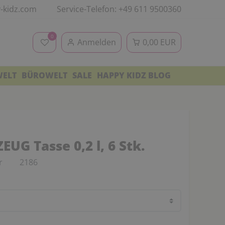
-kidz.com
Service-Telefon: +49 611 9500360
0
Anmelden
0,00 EUR
WELT
BÜROWELT
SALE
HAPPY KIDZ BLOG
UG Tasse 0,2 l, 6 Stk.
r
2186