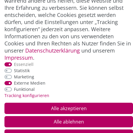
während andere uns helfen, diese Website und
Ihre Erfahrung zu verbessern. Sie können selbst
entscheiden, welche Cookies gesetzt werden
ZAHLUNG & VERSAND
dürfen, und die Einstellungen unter „Tracking
konfigurieren“ jederzeit anpassen. Weitere
Informationen zu den von uns verwendeten
Cookies und Ihren Rechten als Nutzer finden Sie in
unserer
Daten­schutz­erklärung
und unserem
Impressum
.
Essenziell
Statistik
Marketing
*Alle Preise inkl. der gesetzl. MwSt. zzgl.
Service-
Externe Medien
und Versandkosten
Funktional
Tracking konfigurieren
© Copyright 2026 Alle Rechte vorbehalten. |
webshop by
Alle akzeptieren
Alle ablehnen