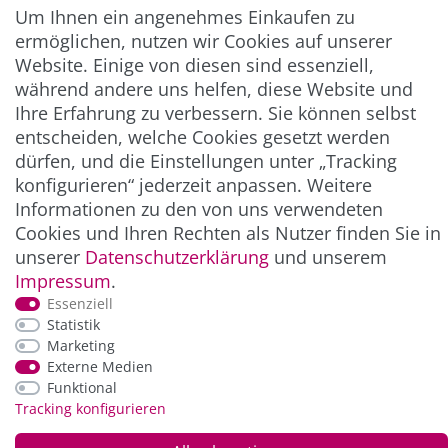
Abonnieren
Um Ihnen ein angenehmes Einkaufen zu
** Hierbei handelt es sich um ein Pflichtfeld.
ermöglichen, nutzen wir Cookies auf unserer
Website. Einige von diesen sind essenziell,
während andere uns helfen, diese Website und
ZAHLUNG & VERSAND
Ihre Erfahrung zu verbessern. Sie können selbst
entscheiden, welche Cookies gesetzt werden
dürfen, und die Einstellungen unter „Tracking
konfigurieren“ jederzeit anpassen. Weitere
Informationen zu den von uns verwendeten
Cookies und Ihren Rechten als Nutzer finden Sie in
unserer
Daten­schutz­erklärung
und unserem
Impressum
.
Essenziell
*Alle Preise inkl. der gesetzl. MwSt. zzgl.
Service-
Statistik
und Versandkosten
Marketing
Externe Medien
Funktional
© Copyright 2026 Alle Rechte vorbehalten. |
webshop by
Tracking konfigurieren