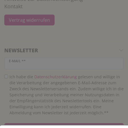
Kontakt
Vertrag widerrufen
NEWSLETTER
Newsletter Honig
E-MAIL **
Ich habe die
Daten­schutz­erklärung
gelesen und willige in
die Verarbeitung der angegebenen E-Mail-Adresse zum
Zweck des Newsletterversands ein. Zudem willige ich in die
Speicherung und Verarbeitung meiner Nutzungsdaten in
der Empfängerstatistik des Newslettertools ein. Meine
Einwilligung kann ich jederzeit widerrufen. Eine
Abmeldung vom Newsletter ist jederzeit möglich.**