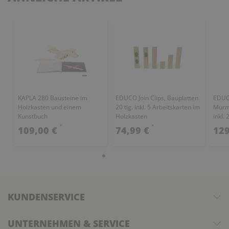
KAPLA 280 Bausteine im
EDUCO Join Clips, Bauplatten
EDUCO
Holzkasten und einem
20 tlg. inkl. 5 Arbeitskarten im
Murme
Kunstbuch
Holzkasten
inkl.
Holzk
*
*
109,00 €
74,99 €
129
KUNDENSERVICE
UNTERNEHMEN & SERVICE