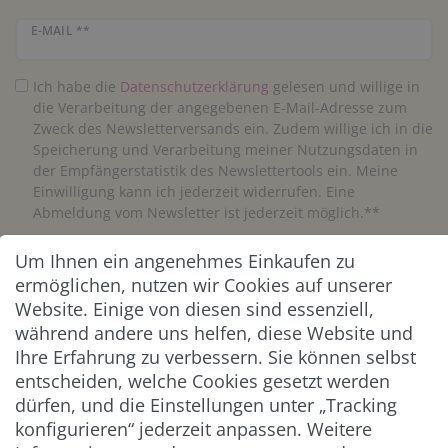
Newsletter Honig
E-MAIL **
Ich habe die
Daten­schutz­erklärung
gelesen und willige in
die Verarbeitung der angegebenen E-Mail-Adresse zum
Zweck des Newsletterversands ein. Zudem willige ich in die
Speicherung und Verarbeitung meiner Nutzungsdaten in
der Empfängerstatistik des Newslettertools ein. Meine
Einwilligung kann ich jederzeit widerrufen. Eine
Abmeldung vom Newsletter ist jederzeit möglich.**
Um Ihnen ein angenehmes Einkaufen zu
Abonnieren
ermöglichen, nutzen wir Cookies auf unserer
** Hierbei handelt es sich um ein Pflichtfeld.
Website. Einige von diesen sind essenziell,
während andere uns helfen, diese Website und
Ihre Erfahrung zu verbessern. Sie können selbst
ZAHLUNG & VERSAND
entscheiden, welche Cookies gesetzt werden
dürfen, und die Einstellungen unter „Tracking
konfigurieren“ jederzeit anpassen. Weitere