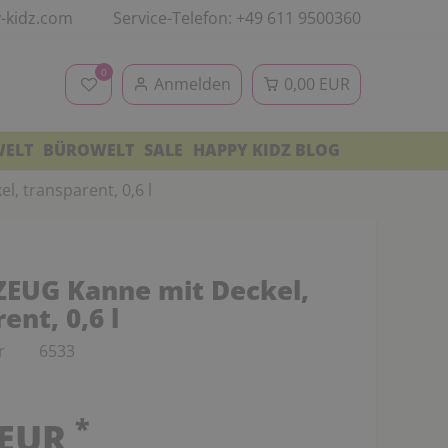
-kidz.com
Service-Telefon: +49 611 9500360
0
Anmelden
0,00 EUR
WELT
BÜROWELT
SALE
HAPPY KIDZ BLOG
, transparent, 0,6 l
EUG Kanne mit Deckel,
ent, 0,6 l
r
6533
*
 EUR