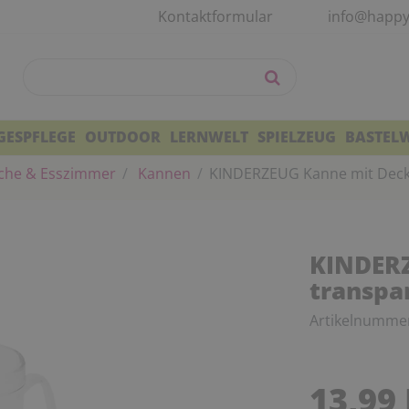
Kontaktformular
info@happy
GESPFLEGE
OUTDOOR
LERNWELT
SPIELZEUG
BASTEL
che & Esszimmer
Kannen
KINDERZEUG Kanne mit Deckel
KINDERZ
transpar
Artikelnumme
13,99