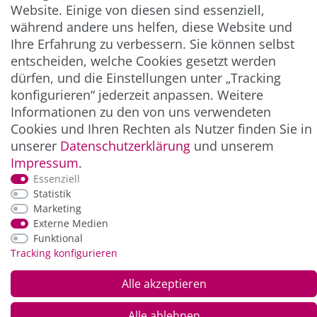
Website. Einige von diesen sind essenziell,
** Hierbei handelt es sich um ein Pflichtfeld.
während andere uns helfen, diese Website und
Ihre Erfahrung zu verbessern. Sie können selbst
entscheiden, welche Cookies gesetzt werden
ZAHLUNG & VERSAND
dürfen, und die Einstellungen unter „Tracking
konfigurieren“ jederzeit anpassen. Weitere
Informationen zu den von uns verwendeten
Cookies und Ihren Rechten als Nutzer finden Sie in
unserer
Daten­schutz­erklärung
und unserem
Impressum
.
Essenziell
Statistik
Marketing
*Alle Preise inkl. der gesetzl. MwSt. zzgl.
Service-
Externe Medien
und Versandkosten
Funktional
Tracking konfigurieren
© Copyright 2026 Alle Rechte vorbehalten. |
webshop by
Alle akzeptieren
Alle ablehnen