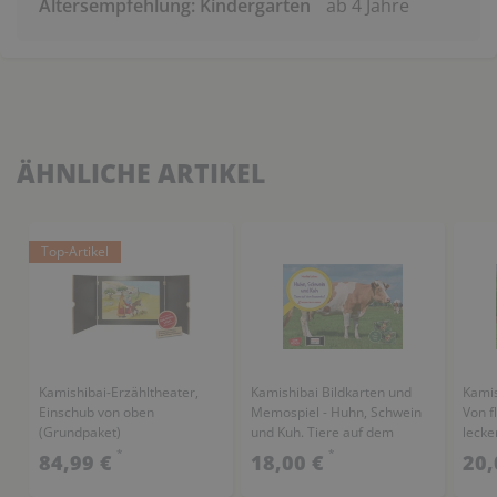
Altersempfehlung: Kindergarten
ab 4 Jahre
ÄHNLICHE ARTIKEL
Top-Artikel
Kamishibai-Erzähltheater,
Kamishibai Bildkarten und
Kamis
Einschub von oben
Memospiel - Huhn, Schwein
Von f
(Grundpaket)
und Kuh. Tiere auf dem
leck
Bauernhof
*
*
84,99 €
18,00 €
20,