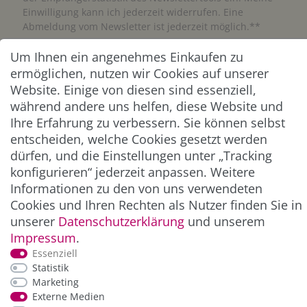
Einwilligung kann ich jederzeit widerrufen. Eine
Abmeldung vom Newsletter ist jederzeit möglich.**
Um Ihnen ein angenehmes Einkaufen zu
Abonnieren
ermöglichen, nutzen wir Cookies auf unserer
Website. Einige von diesen sind essenziell,
** Hierbei handelt es sich um ein Pflichtfeld.
während andere uns helfen, diese Website und
Ihre Erfahrung zu verbessern. Sie können selbst
ZAHLUNG & VERSAND
entscheiden, welche Cookies gesetzt werden
dürfen, und die Einstellungen unter „Tracking
konfigurieren“ jederzeit anpassen. Weitere
Informationen zu den von uns verwendeten
Cookies und Ihren Rechten als Nutzer finden Sie in
unserer
Daten­schutz­erklärung
und unserem
Impressum
.
Essenziell
Statistik
Marketing
*Alle Preise inkl. der gesetzl. MwSt. zzgl.
Service-
Externe Medien
und Versandkosten