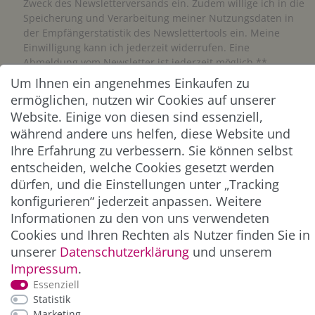
Zweck des Newsletterversands ein. Zudem willige ich in die
Speicherung und Verarbeitung meiner Nutzungsdaten in
der Empfängerstatistik des Newslettertools ein. Meine
Einwilligung kann ich jederzeit widerrufen. Eine
Abmeldung vom Newsletter ist jederzeit möglich.**
Um Ihnen ein angenehmes Einkaufen zu
ermöglichen, nutzen wir Cookies auf unserer
Abonnieren
Website. Einige von diesen sind essenziell,
** Hierbei handelt es sich um ein Pflichtfeld.
während andere uns helfen, diese Website und
Ihre Erfahrung zu verbessern. Sie können selbst
entscheiden, welche Cookies gesetzt werden
ZAHLUNG & VERSAND
dürfen, und die Einstellungen unter „Tracking
konfigurieren“ jederzeit anpassen. Weitere
Informationen zu den von uns verwendeten
Cookies und Ihren Rechten als Nutzer finden Sie in
unserer
Daten­schutz­erklärung
und unserem
Impressum
.
Essenziell
Statistik
Marketing