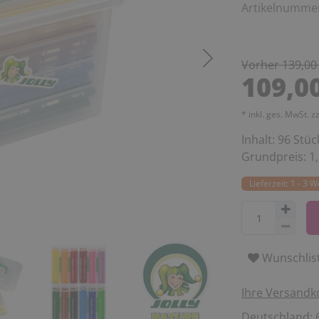
Artikelnumme
Vorher 139,00
109,0
* inkl. ges. MwSt. z
Inhalt:
96
Stüc
Grundpreis:
1
Lieferzeit: 1 - 3 
Wunschlis
Ihre Versandk
Deutschland: 6