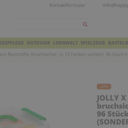
Kontaktformular
info@happy
GESPFLEGE
OUTDOOR
LERNWELT
SPIELZEUG
BASTEL
kant-Buntstifte, bruchsicher, in 12 Farben sortiert, 96 S
-22%
JOLLY X 
bruchsic
96 Stüc
(SONDE