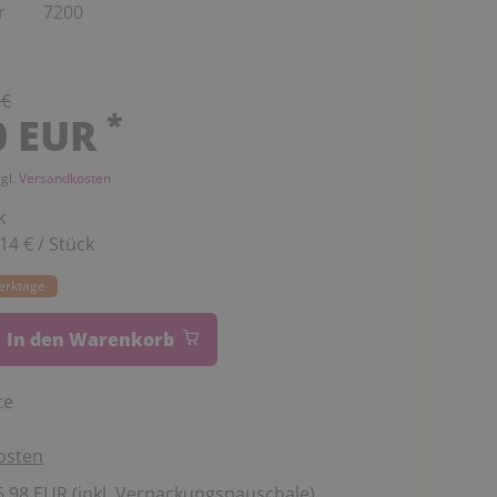
r
7200
 €
*
0 EUR
zgl.
Versandkosten
k
,14 € / Stück
Werktage
In den Warenkorb
te
osten
,98 EUR (inkl. Verpackungspauschale).