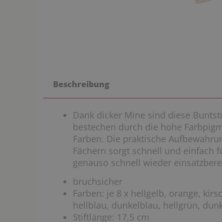
Beschreibung
Dank dicker Mine sind d
iese Buntsti
bestechen durch die hohe Farbpigm
Farben.
Die praktische Aufbewahr
Fächern sorgt schnell und einfach f
genauso schnell wieder einsatzberei
bruchsicher
Farben: je 8 x hellgelb, orange, kirs
hellblau, dunkelblau, hellgrün, dun
Stiftlänge: 17,5 cm