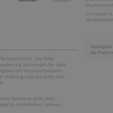
Mindestbestell
EU-Ausland: 8,
Mindestbestell
Niedrigster
der Preise
fte bruchsicher. Die Stifte
entierung und sorgen für satte
ungsbox mit herausnehmbaren
ür Ordnung und alle Stifte sind
t.
chrot, kaminrot, pink, rose,
kelgrün, mittelbraun, schwarz