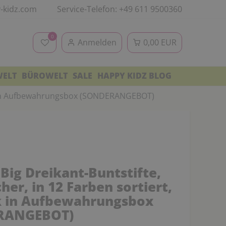
-kidz.com
Service-Telefon: +49 611 9500360
0
Anmelden
0,00 EUR
WELT
BÜROWELT
SALE
HAPPY KIDZ BLOG
tück in Aufbewahrungsbox (SONDERANGEBOT)
Big Dreikant-Buntstifte,
her, in 12 Farben sortiert,
k in Aufbewahrungsbox
RANGEBOT)