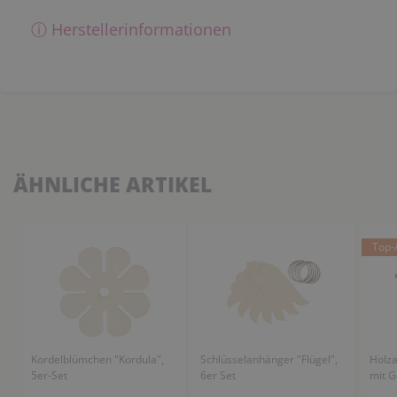
ⓘ Herstellerinformationen
ÄHNLICHE ARTIKEL
Top-A
Kordelblümchen "Kordula",
Schlüsselanhänger "Flügel",
Holza
5er-Set
6er Set
mit G