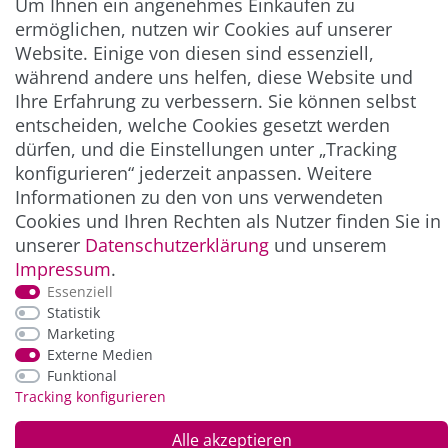
Um Ihnen ein angenehmes Einkaufen zu
ermöglichen, nutzen wir Cookies auf unserer
Abonnieren
Website. Einige von diesen sind essenziell,
** Hierbei handelt es sich um ein Pflichtfeld.
während andere uns helfen, diese Website und
Ihre Erfahrung zu verbessern. Sie können selbst
entscheiden, welche Cookies gesetzt werden
ZAHLUNG & VERSAND
dürfen, und die Einstellungen unter „Tracking
konfigurieren“ jederzeit anpassen. Weitere
Informationen zu den von uns verwendeten
Cookies und Ihren Rechten als Nutzer finden Sie in
unserer
Daten­schutz­erklärung
und unserem
Impressum
.
Essenziell
Statistik
Marketing
*Alle Preise inkl. der gesetzl. MwSt. zzgl.
Service-
Externe Medien
und Versandkosten
Funktional
Tracking konfigurieren
© Copyright 2026 Alle Rechte vorbehalten. |
webshop by
Alle akzeptieren