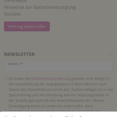
Lieferkette
Hinweise zur Batterieentsorgung
Kontakt
Vertrag widerrufen
NEWSLETTER
Newsletter Honig
E-MAIL **
Ich habe die
Daten­schutz­erklärung
gelesen und willige in
die Verarbeitung der angegebenen E-Mail-Adresse zum
Zweck des Newsletterversands ein. Zudem willige ich in die
Speicherung und Verarbeitung meiner Nutzungsdaten in
der Empfängerstatistik des Newslettertools ein. Meine
Einwilligung kann ich jederzeit widerrufen. Eine
Abmeldung vom Newsletter ist jederzeit möglich.**