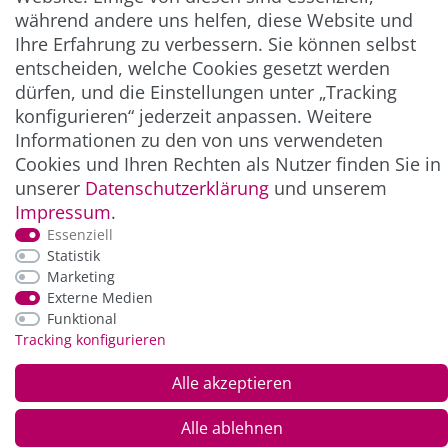
während andere uns helfen, diese Website und
Ihre Erfahrung zu verbessern. Sie können selbst
ZAHLUNG & VERSAND
entscheiden, welche Cookies gesetzt werden
dürfen, und die Einstellungen unter „Tracking
konfigurieren“ jederzeit anpassen. Weitere
Informationen zu den von uns verwendeten
Cookies und Ihren Rechten als Nutzer finden Sie in
unserer
Daten­schutz­erklärung
und unserem
Impressum
.
Essenziell
Statistik
*Alle Preise inkl. der gesetzl. MwSt. zzgl.
Service-
Marketing
und Versandkosten
Externe Medien
Funktional
Tracking konfigurieren
© Copyright 2026 Alle Rechte vorbehalten. |
webshop by
Alle akzeptieren
Alle ablehnen