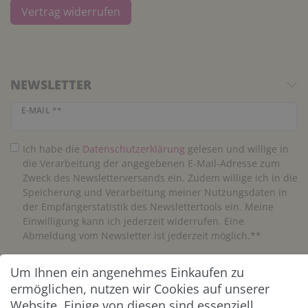
Vertrag widerrufen
NEWSLETTER
Newsletter Honig
E-MAIL **
Ich habe die
Daten­schutz­erklärung
gelesen und willige in
die Verarbeitung der angegebenen E-Mail-Adresse zum
Zweck des Newsletterversands ein. Zudem willige ich in die
Speicherung und Verarbeitung meiner Nutzungsdaten in
der Empfängerstatistik des Newslettertools ein. Meine
Einwilligung kann ich jederzeit widerrufen. Eine
Abmeldung vom Newsletter ist jederzeit möglich.**
Um Ihnen ein angenehmes Einkaufen zu
Abonnieren
ermöglichen, nutzen wir Cookies auf unserer
** Hierbei handelt es sich um ein Pflichtfeld.
Website. Einige von diesen sind essenziell,