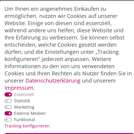
Um Ihnen ein angenehmes Einkaufen zu
Abonnieren
ermöglichen, nutzen wir Cookies auf unserer
Website. Einige von diesen sind essenziell,
** Hierbei handelt es sich um ein Pflichtfeld.
während andere uns helfen, diese Website und
Ihre Erfahrung zu verbessern. Sie können selbst
entscheiden, welche Cookies gesetzt werden
ZAHLUNG & VERSAND
dürfen, und die Einstellungen unter „Tracking
konfigurieren“ jederzeit anpassen. Weitere
Informationen zu den von uns verwendeten
Cookies und Ihren Rechten als Nutzer finden Sie in
unserer
Daten­schutz­erklärung
und unserem
Impressum
.
Essenziell
Statistik
Marketing
*Alle Preise inkl. der gesetzl. MwSt. zzgl.
Service-
Externe Medien
und Versandkosten
Funktional
Tracking konfigurieren
© Copyright 2026 Alle Rechte vorbehalten. |
webshop by