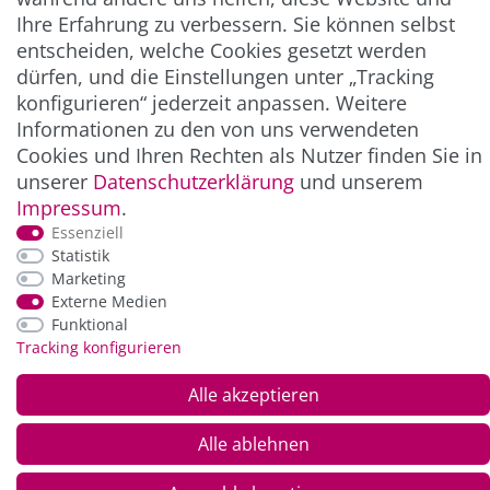
Ihre Erfahrung zu verbessern. Sie können selbst
entscheiden, welche Cookies gesetzt werden
ZAHLUNG & VERSAND
dürfen, und die Einstellungen unter „Tracking
konfigurieren“ jederzeit anpassen. Weitere
Informationen zu den von uns verwendeten
Cookies und Ihren Rechten als Nutzer finden Sie in
unserer
Daten­schutz­erklärung
und unserem
Impressum
.
Essenziell
Statistik
Marketing
Externe Medien
*Alle Preise inkl. der gesetzl. MwSt. zzgl.
Service-
Funktional
und Versandkosten
Tracking konfigurieren
© Copyright 2026 Alle Rechte vorbehalten. |
webshop by
Alle akzeptieren
Alle ablehnen