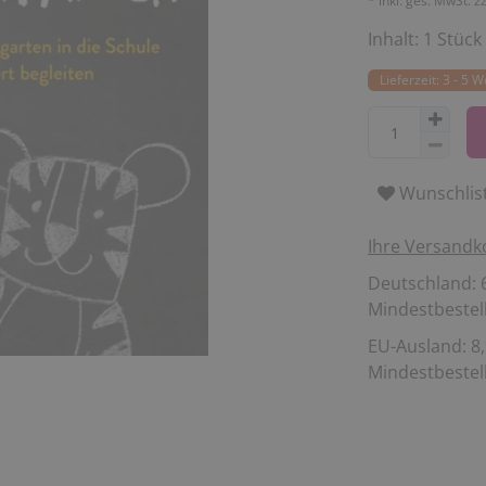
* inkl. ges. MwSt. z
Inhalt:
1
Stück
Lieferzeit: 3 - 5 
Wunschlis
Ihre Versandk
Deutschland: 6
Mindestbestell
EU-Ausland: 8,
Mindestbestell