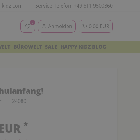
-kidz.com
Service-Telefon: +49 611 9500360
0
Anmelden
0,00 EUR
WELT
BÜROWELT
SALE
HAPPY KIDZ BLOG
chulanfang!
r
24080
*
 EUR