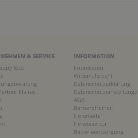
NEHMEN & SERVICE
INFORMATION
appy Kidz
Impressum
ge
Widerrufsrecht
htungsberatung
Datenschutzerklärung
artner Elviras
Datenschutzeinstellunge
t
AGB
d
Barrierefreiheit
g
Lieferkette
en
Hinweise zur
Batterieentsorgung