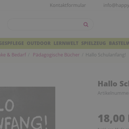
Kontaktformular
info@happy
GESPFLEGE
OUTDOOR
LERNWELT
SPIELZEUG
BASTEL
ke & Bedarf
Pädagogische Bücher
Hallo Schulanfang!
Hallo S
Artikelnumme
18,00