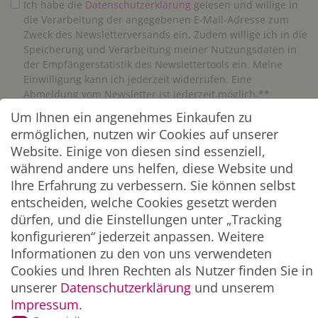
Ich habe die
Daten­schutz­erklärung
gelesen und willige in
die Verarbeitung der angegebenen E-Mail-Adresse zum
Zweck des Newsletterversands ein. Zudem willige ich in die
Speicherung und Verarbeitung meiner Nutzungsdaten in
der Empfängerstatistik des Newslettertools ein. Meine
Einwilligung kann ich jederzeit widerrufen. Eine
Abmeldung vom Newsletter ist jederzeit möglich.**
Um Ihnen ein angenehmes Einkaufen zu
Abonnieren
ermöglichen, nutzen wir Cookies auf unserer
Website. Einige von diesen sind essenziell,
** Hierbei handelt es sich um ein Pflichtfeld.
während andere uns helfen, diese Website und
Ihre Erfahrung zu verbessern. Sie können selbst
entscheiden, welche Cookies gesetzt werden
ZAHLUNG & VERSAND
dürfen, und die Einstellungen unter „Tracking
konfigurieren“ jederzeit anpassen. Weitere
Informationen zu den von uns verwendeten
Cookies und Ihren Rechten als Nutzer finden Sie in
unserer
Daten­schutz­erklärung
und unserem
Impressum
.