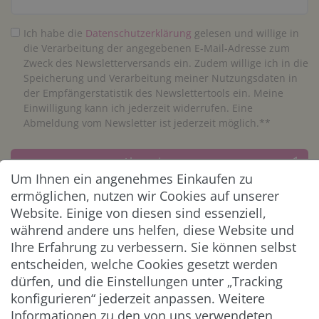
Ich habe die
Daten­schutz­erklärung
gelesen und willige in
die Verarbeitung der angegebenen E-Mail-Adresse zum
Zweck des Newsletterversands ein. Zudem willige ich in die
Speicherung und Verarbeitung meiner Nutzungsdaten in
der Empfängerstatistik des Newslettertools ein. Meine
Einwilligung kann ich jederzeit widerrufen. Eine
Abmeldung vom Newsletter ist jederzeit möglich.**
Abonnieren
Um Ihnen ein angenehmes Einkaufen zu
** Hierbei handelt es sich um ein Pflichtfeld.
ermöglichen, nutzen wir Cookies auf unserer
Website. Einige von diesen sind essenziell,
während andere uns helfen, diese Website und
ZAHLUNG & VERSAND
Ihre Erfahrung zu verbessern. Sie können selbst
entscheiden, welche Cookies gesetzt werden
dürfen, und die Einstellungen unter „Tracking
konfigurieren“ jederzeit anpassen. Weitere
Informationen zu den von uns verwendeten