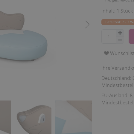
* inkl. ges. MwSt. z
Inhalt:
1
Stück
Lieferzeit: 2 - 3 
Wunschlis
Ihre Versandk
Deutschland: 6
Mindestbestell
EU-Ausland: 8,
Mindestbestell