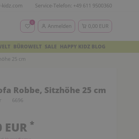
-kidz.com
Service-Telefon: +49 611 9500360
0
Anmelden
0,00 EUR
WELT
BÜROWELT
SALE
HAPPY KIDZ BLOG
zhöhe 25 cm
ofa Robbe, Sitzhöhe 25 cm
r
6696
*
0 EUR