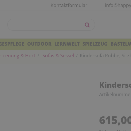
Kontaktformular
info@happy
GESPFLEGE
OUTDOOR
LERNWELT
SPIELZEUG
BASTEL
treuung & Hort
Sofas & Sessel
Kindersofa Robbe, Sit
Kinders
Artikelnumme
615,0