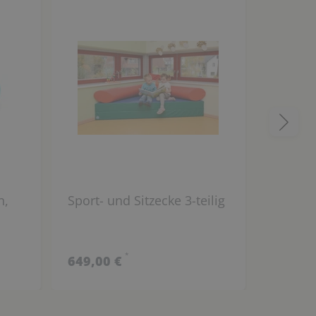
n,
Sport- und Sitzecke 3-teilig
Funkti
mit St
cm
*
649,00 €
849,00