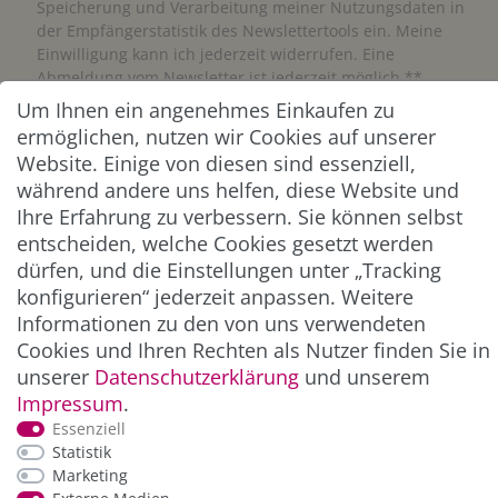
Speicherung und Verarbeitung meiner Nutzungsdaten in
der Empfängerstatistik des Newslettertools ein. Meine
Einwilligung kann ich jederzeit widerrufen. Eine
Abmeldung vom Newsletter ist jederzeit möglich.**
Um Ihnen ein angenehmes Einkaufen zu
ermöglichen, nutzen wir Cookies auf unserer
Abonnieren
Website. Einige von diesen sind essenziell,
** Hierbei handelt es sich um ein Pflichtfeld.
während andere uns helfen, diese Website und
Ihre Erfahrung zu verbessern. Sie können selbst
entscheiden, welche Cookies gesetzt werden
ZAHLUNG & VERSAND
dürfen, und die Einstellungen unter „Tracking
konfigurieren“ jederzeit anpassen. Weitere
Informationen zu den von uns verwendeten
Cookies und Ihren Rechten als Nutzer finden Sie in
unserer
Daten­schutz­erklärung
und unserem
Impressum
.
Essenziell
Statistik
Marketing
*Alle Preise inkl. der gesetzl. MwSt. zzgl.
Service-