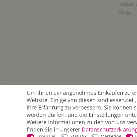
Retour
Blog
Um Ihnen ein angenehmes Einkaufen zu erm
ZAHLUNG &
Website. Einige von diesen sind essenziel
VERSAND
Ihre Erfahrung zu verbessern. Sie können s
werden dürfen, und die Einstellungen unter
Weitere Informationen zu den von uns ver
finden Sie in unserer
Daten­schutz­erklärun
Essenziell
Statistik
Marketing