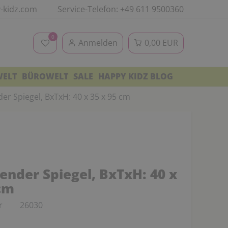
-kidz.com
Service-Telefon: +49 611 9500360
0
Anmelden
0,00 EUR
WELT
BÜROWELT
SALE
HAPPY KIDZ BLOG
er Spiegel, BxTxH: 40 x 35 x 95 cm
ender Spiegel, BxTxH: 40 x
 cm
r
26030