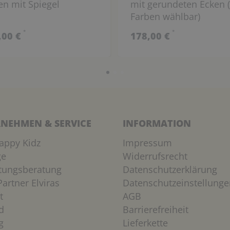
en mit Spiegel
mit gerundeten Ecken 
Farben wählbar)
*
*
,00 €
178,00 €
NEHMEN & SERVICE
INFORMATION
appy Kidz
Impressum
ge
Widerrufsrecht
htungsberatung
Datenschutzerklärung
artner Elviras
Datenschutzeinstellunge
t
AGB
d
Barrierefreiheit
g
Lieferkette