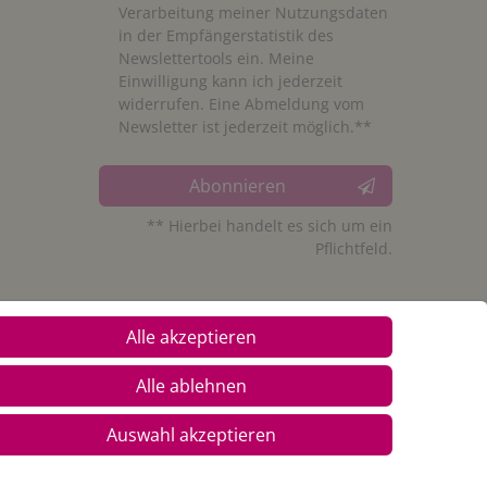
Verarbeitung meiner Nutzungsdaten
in der Empfängerstatistik des
Newslettertools ein. Meine
Einwilligung kann ich jederzeit
widerrufen. Eine Abmeldung vom
Newsletter ist jederzeit möglich.**
Abonnieren
** Hierbei handelt es sich um ein
Pflichtfeld.
Alle akzeptieren
Alle ablehnen
Auswahl akzeptieren