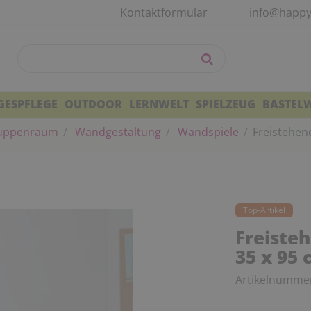
Kontaktformular
info@happy
GESPFLEGE
OUTDOOR
LERNWELT
SPIELZEUG
BASTEL
uppenraum
Wandgestaltung
Wandspiele
Freistehend
Top-Artikel
Freisteh
35 x 95
Artikelnumme