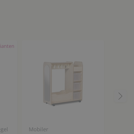
ianten
Top-Artikel
gel
Mobiler
Mobile