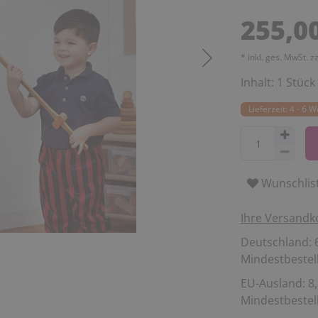
255,0
* inkl. ges. MwSt. z
Inhalt:
1
Stück
Lieferzeit: 4 - 6 
Wunschlis
Ihre Versandk
Deutschland: 6
Mindestbestell
EU-Ausland: 8,
Mindestbestell