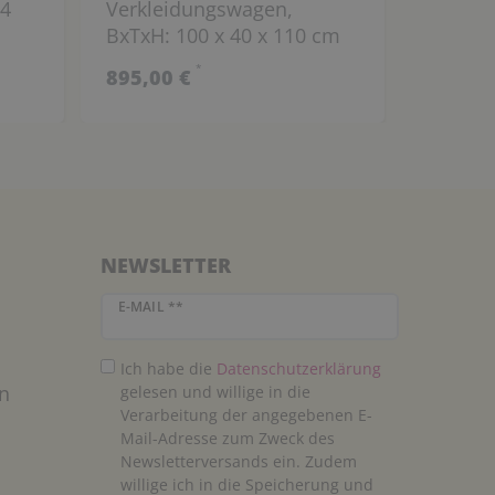
(4
Verkleidungswagen,
Spiegel
BxTxH: 100 x 40 x 110 cm
*
895,00 €
269,00
NEWSLETTER
Newsletter Honig
E-MAIL **
Ich habe die
Daten­schutz­erklärung
n
gelesen und willige in die
Verarbeitung der angegebenen E-
Mail-Adresse zum Zweck des
Newsletterversands ein. Zudem
willige ich in die Speicherung und