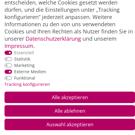
entscheiden, welche Cookies gesetzt werden
dürfen, und die Einstellungen unter „Tracking
konfigurieren“ jederzeit anpassen. Weitere
Informationen zu den von uns verwendeten
Cookies und Ihren Rechten als Nutzer finden Sie in
unserer
Daten­schutz­erklärung
und unserem
Impressum
.
Essenziell
*Alle Preise inkl. der gesetzl. MwSt. zzgl.
Service-
Statistik
und Versandkosten
Marketing
Externe Medien
Funktional
© Copyright 2026 Alle Rechte vorbehalten. |
webshop by
Tracking konfigurieren
Alle akzeptieren
Alle ablehnen
Auswahl akzeptieren