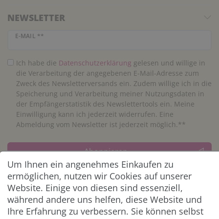
NEWSLETTER
Newsletter Honig
E-MAIL **
Ich habe die
Daten­schutz­erklärung
gelesen und willige in
die Verarbeitung der angegebenen E-Mail-Adresse zum
Zweck des Newsletterversands ein. Zudem willige ich in die
Speicherung und Verarbeitung meiner Nutzungsdaten in
der Empfängerstatistik des Newslettertools ein. Meine
Einwilligung kann ich jederzeit widerrufen. Eine
Abmeldung vom Newsletter ist jederzeit möglich.**
Abonnieren
Um Ihnen ein angenehmes Einkaufen zu
** Hierbei handelt es sich um ein Pflichtfeld.
ermöglichen, nutzen wir Cookies auf unserer
Website. Einige von diesen sind essenziell,
während andere uns helfen, diese Website und
ZAHLUNG & VERSAND
Ihre Erfahrung zu verbessern. Sie können selbst