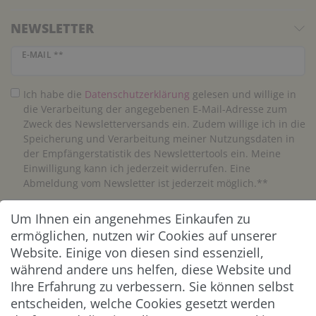
NEWSLETTER
Newsletter Honig
E-MAIL **
Ich habe die
Daten­schutz­erklärung
gelesen und willige in
die Verarbeitung der angegebenen E-Mail-Adresse zum
Zweck des Newsletterversands ein. Zudem willige ich in die
Speicherung und Verarbeitung meiner Nutzungsdaten in
der Empfängerstatistik des Newslettertools ein. Meine
Einwilligung kann ich jederzeit widerrufen. Eine
Abmeldung vom Newsletter ist jederzeit möglich.**
Um Ihnen ein angenehmes Einkaufen zu
Abonnieren
ermöglichen, nutzen wir Cookies auf unserer
** Hierbei handelt es sich um ein Pflichtfeld.
Website. Einige von diesen sind essenziell,
während andere uns helfen, diese Website und
Ihre Erfahrung zu verbessern. Sie können selbst
ZAHLUNG & VERSAND
entscheiden, welche Cookies gesetzt werden