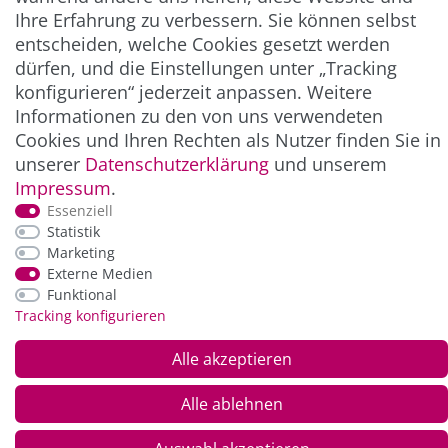
Ihre Erfahrung zu verbessern. Sie können selbst
entscheiden, welche Cookies gesetzt werden
ZAHLUNG & VERSAND
dürfen, und die Einstellungen unter „Tracking
konfigurieren“ jederzeit anpassen. Weitere
Informationen zu den von uns verwendeten
Cookies und Ihren Rechten als Nutzer finden Sie in
unserer
Daten­schutz­erklärung
und unserem
Impressum
.
Essenziell
Statistik
Marketing
*Alle Preise inkl. der gesetzl. MwSt. zzgl.
Service-
Externe Medien
und Versandkosten
Funktional
Tracking konfigurieren
© Copyright 2026 Alle Rechte vorbehalten. |
webshop by
Alle akzeptieren
Alle ablehnen