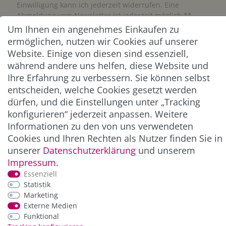
Einwilligung kann ich jederzeit widerrufen. Eine
Abmeldung vom Newsletter ist jederzeit möglich.**
Um Ihnen ein angenehmes Einkaufen zu
ermöglichen, nutzen wir Cookies auf unserer
Abonnieren
Website. Einige von diesen sind essenziell,
** Hierbei handelt es sich um ein Pflichtfeld.
während andere uns helfen, diese Website und
Ihre Erfahrung zu verbessern. Sie können selbst
entscheiden, welche Cookies gesetzt werden
ZAHLUNG & VERSAND
dürfen, und die Einstellungen unter „Tracking
konfigurieren“ jederzeit anpassen. Weitere
Informationen zu den von uns verwendeten
Cookies und Ihren Rechten als Nutzer finden Sie in
unserer
Daten­schutz­erklärung
und unserem
Impressum
.
Essenziell
Statistik
Marketing
*Alle Preise inkl. der gesetzl. MwSt. zzgl.
Service-
Externe Medien
und Versandkosten
Funktional