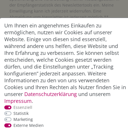
der Empfängerstatistik des Newslettertools ein. Meine
Einwilligung kann ich jederzeit widerrufen. Eine
Abmeldung vom Newsletter ist jederzeit möglich.**
Um Ihnen ein angenehmes Einkaufen zu
ermöglichen, nutzen wir Cookies auf unserer
Abonnieren
Website. Einige von diesen sind essenziell,
** Hierbei handelt es sich um ein Pflichtfeld.
während andere uns helfen, diese Website und
Ihre Erfahrung zu verbessern. Sie können selbst
entscheiden, welche Cookies gesetzt werden
ZAHLUNG & VERSAND
dürfen, und die Einstellungen unter „Tracking
konfigurieren“ jederzeit anpassen. Weitere
Informationen zu den von uns verwendeten
Cookies und Ihren Rechten als Nutzer finden Sie in
unserer
Daten­schutz­erklärung
und unserem
Impressum
.
Essenziell
Statistik
Marketing
*Alle Preise inkl. der gesetzl. MwSt. zzgl.
Service-
Externe Medien